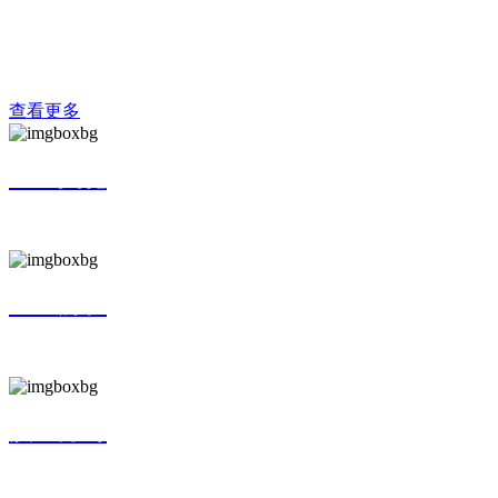
2008/ISO 9001:2008等一些列质量体系认证，所生产的吊式、
座式7.5/2-12/2不同排量等十余种空压机设...
查看更多
企业文化
CULTURE
企业历程
HISTORY
质量方针
QUALITY POLICY