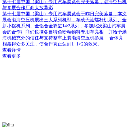
第十七届中国（梁山）专用汽车展览会完美落幕，渤海空压机
与参展合作厂商大放异彩
第十七届中国（梁山）专用汽车展览会于昨日完美落幕，本次
展会渤海空压机展出三大系列机型，车载无油螺杆机系列、全
新小摆机系列、全铝合金双缸14/2系列，参加此次梁山汽车展
会的合作厂商们也携各自特色粉粒物料专用车亮相，并给予渤
海机械充分的信任与支持整车上装渤海空压机参展， 合体亮
相赢得众多关注，使合作真正达到1+1>2的效果。
查看详情
查看更多
业务领域
BUSINESS AREAS
集空压机设计、研发、生产、销售、技术服务于一体，完整覆
盖空压机
产品全链条的综合性企业