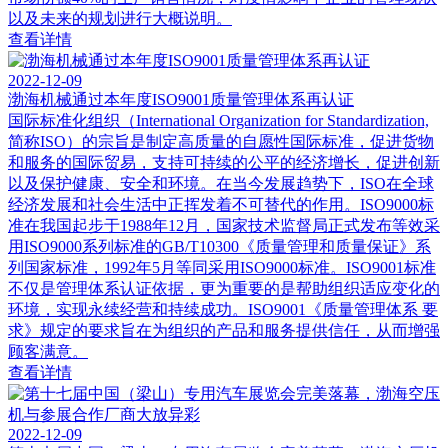
以及未来的规划进行大概说明。
查看详情
2022-12-09
渤海机械通过本年度ISO9001质量管理体系再认证
国际标准化组织（International Organization for Standardization,
简称ISO）的宗旨是制定高质量的自愿性国际标准，促进货物
和服务的国际贸易，支持可持续的公平的经济增长，促进创新
以及保护健康、安全和环境。在当今发展趋势下，ISO在全球
经济发展和社会生活中正挥发着不可替代的作用。ISO9000标
准在我国起步于1988年12月，国家技术监督局正式发布等效采
用ISO9000系列标准的GB/T10300《质量管理和质量保证》系
列国家标准，1992年5月等同采用ISO9000标准。ISO9001标准
不仅是管理体系认证依据，更为重要的是帮助组织适应变化的
环境，实现永续经营和持续成功。ISO9001《质量管理体系 要
求》规定的要求旨在为组织的产品和服务提供信任，从而增强
顾客满意。
查看详情
2022-12-09