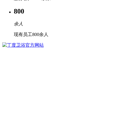
800
余人
现有员工800余人
丁度卫浴官方网站
YANBIAN BOHAI MACHINERY MANUFACTURING CO., LTD.
丁度卫浴官方网站是散装水泥罐车空压机供应商，是中集集
团，中航集团，重汽集团，北汽集团，陕汽集团等诸多大型企
业的供应商。公司本部位于吉林省东部、长吉图开发开放先导
区节点城市——延边朝鲜族自治州敦化市，是一家集空压机设
计、研发、生产、销售、技术服务于一体，完整覆盖空压机产
品全链条的综合性企业。公司领先全行业通过了GB/T 19001-