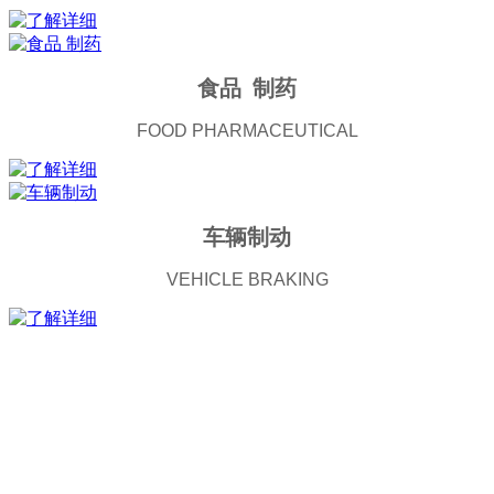
食品 制药
FOOD PHARMACEUTICAL
车辆制动
VEHICLE BRAKING
关于渤海
ABOUT
BOHAI MACHINERY